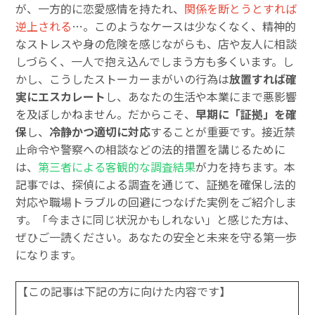
が、一方的に恋愛感情を持たれ、
関係を断とうとすれば
逆上される
…。このようなケースは少なくなく、精神的
なストレスや身の危険を感じながらも、店や友人に相談
しづらく、一人で抱え込んでしまう方も多くいます。し
かし、こうしたストーカーまがいの行為は
放置すれば確
実にエスカレート
し、あなたの生活や本業にまで悪影響
を及ぼしかねません。だからこそ、
早期に「証拠」を確
保
し、
冷静かつ適切に対応
することが重要です。接近禁
止命令や警察への相談などの法的措置を講じるために
は、
第三者による客観的な調査結果
が力を持ちます。本
記事では、探偵による調査を通じて、証拠を確保し法的
対応や職場トラブルの回避につなげた実例をご紹介しま
す。「今まさに同じ状況かもしれない」と感じた方は、
ぜひご一読ください。あなたの安全と未来を守る第一歩
になります。
【この記事は下記の方に向けた内容です】