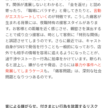
す。関係が進展しないとわかると、「金を返せ」と詰め
寄ったり、「職場にバラすぞ」と脅してきたりと、
言動
がエスカレートしていく
のが特徴です。こうした痛客が
生まれる背景には、夜職特有の接客スタイルがありま
す。お客様との距離を近く感じさせ、親密さを演出する
ことで成り立つ接客は、時として客側に「特別な関係」
と誤認させてしまうのです。さらに最近では、キャスト
自身がSNSで発信を行うことも一般的になっており、店
外でも相手の情報を容易に追えるようになったことが、
過干渉やストーカー行為に拍車をかけています。断られ
ると逆上し、嫌がらせや脅迫、さらには
暴力や事件へと
発展してしまうケース
も。「痛客問題」は、深刻な社会
問題となりつつあるのです。
客による嫌がらせ、付きまとい行為を放置するリスク