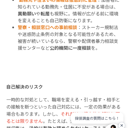
知られている勤務先・住居に不安がある場合は、
異動願い
や
転居
も視野に。情報が広がる前に環境
を変えることも自己防衛になります。
警察・相談窓口への事前相談
：ストーカー規制法
や迷惑防止条例の対象となる可能性があるため、
被害が続いているなら、警察や配偶者暴力相談支
援センターなど
公的機関に一度相談
を。
自己解決のリスク
一時的な対処として、職場を変える・引っ越す・相手と
の接触を断つといった自己対応には、一定の効果がある
場合もあります。しかし、
それだけで根本的な解決に至
探偵調査の質問はこちら！
るとは限りません
。たとえば、知識がないまま行った証