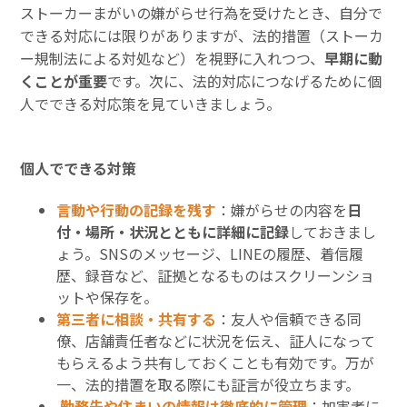
ストーカーまがいの嫌がらせ行為を受けたとき、自分で
できる対応には限りがありますが、法的措置（ストーカ
ー規制法による対処など）を視野に入れつつ、
早期に動
くことが重要
です。次に、法的対応につなげるために個
人でできる対応策を見ていきましょう。
個人でできる対策
言動や行動の記録を残す
：嫌がらせの内容を
日
付・場所・状況とともに詳細に記録
しておきまし
ょう。SNSのメッセージ、LINEの履歴、着信履
歴、録音など、証拠となるものはスクリーンショ
ットや保存を。
第三者に相談・共有する
：友人や信頼できる同
僚、店舗責任者などに状況を伝え、証人になって
もらえるよう共有しておくことも有効です。万が
一、法的措置を取る際にも証言が役立ちます。
勤務先や住まいの情報は徹底的に管理
：加害者に