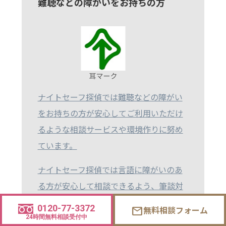
難聴などの障がいをお持ちの方
ナイトセーフ探偵では難聴などの障がい
をお持ちの方が安心してご利用いただけ
るような相談サービスや環境作りに努め
ています。
ナイトセーフ探偵では言語に障がいのあ
る方が安心して相談できるよう、筆談対
応や代替コミュニケーション手段を用意
0120-77-3372
無料相談フォーム
mail
し、利用環境を整えています。
24時間無料相談受付中