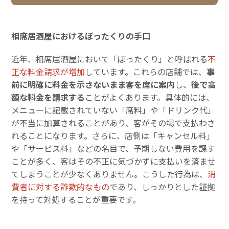
相席居酒屋におけるぼったくりの手口
近年、相席居酒屋において「ぼったくり」と呼ばれる
不
正な料金請求が増加
しています。これらの店舗では、
事
前に明確に料金を示さないまま客を席に案内
し、
後で高
額な料金を請求する
ことがよくあります。具体的には、
メニューに記載されていない「席料」や「ドリンク代」
が不当に加算されることがあり、客がその場で支払わさ
れることになります。さらに、店側は「キャンセル料」
や「サービス料」などの名目で、予期しない費用を課す
ことが多く、客はその不正に気づかずに支払いを済ませ
てしまうことが少なくありません。こうした行為は、
消
費者に対する詐欺的なもの
であり、しっかりとした証拠
を持って対処することが重要です。