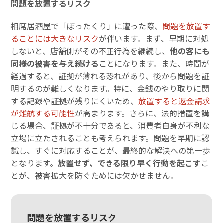
問題を放置するリスク
相席居酒屋で「ぼったくり」に遭った際、
問題を放置す
ることには大きなリスク
が伴います。まず、早期に対処
しないと、店舗側がその不正行為を継続し、
他の客にも
同様の被害を与え続ける
ことになります。また、時間が
経過すると、証拠が薄れる恐れがあり、後から問題を証
明するのが難しくなります。特に、金銭のやり取りに関
する記録や証拠が残りにくいため、
放置すると返金請求
が難航する可能性
が高まります。さらに、法的措置を講
じる場合、証拠が不十分であると、消費者自身が不利な
立場に立たされることも考えられます。問題を早期に認
識し、すぐに対応することが、最終的な解決への第一歩
となります。
放置せず、できる限り早く行動を起こす
こ
とが、被害拡大を防ぐためには欠かせません。
問題を放置するリスク