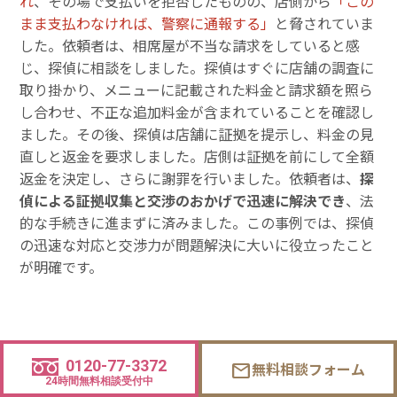
れ
、その場で支払いを拒否したものの、店側から
「この
まま支払わなければ、警察に通報する」
と脅されていま
した。依頼者は、相席屋が不当な請求をしていると感
じ、探偵に相談をしました。探偵はすぐに店舗の調査に
取り掛かり、メニューに記載された料金と請求額を照ら
し合わせ、不正な追加料金が含まれていることを確認し
ました。その後、探偵は店舗に証拠を提示し、料金の見
直しと返金を要求しました。店側は証拠を前にして全額
返金を決定し、さらに謝罪を行いました。依頼者は、
探
偵による証拠収集と交渉のおかげで迅速に解決でき
、法
的な手続きに進まずに済みました。この事例では、探偵
の迅速な対応と交渉力が問題解決に大いに役立ったこと
が明確です。
0120-77-3372
無料相談フォーム
mail
よくある質問（FAQ）
24時間無料相談受付中