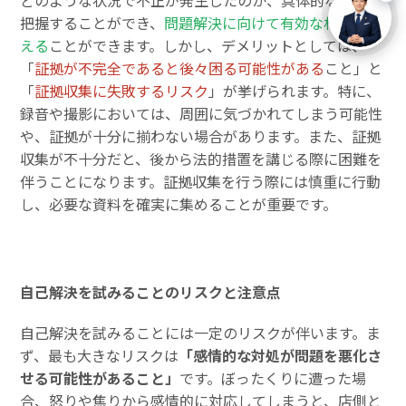
どのような状況で不正が発生したのか、具体的な詳細を
把握することができ、
問題解決に向けて有効な材料を整
える
ことができます。しかし、デメリットとしては、
「
証拠が不完全であると後々困る可能性がある
こと」と
「
証拠収集に失敗するリスク
」が挙げられます。特に、
録音や撮影においては、周囲に気づかれてしまう可能性
や、証拠が十分に揃わない場合があります。また、証拠
収集が不十分だと、後から法的措置を講じる際に困難を
伴うことになります。証拠収集を行う際には慎重に行動
し、必要な資料を確実に集めることが重要です。
自己解決を試みることのリスクと注意点
自己解決を試みることには一定のリスクが伴います。ま
ず、最も大きなリスクは
「感情的な対処が問題を悪化さ
せる可能性があること」
です。ぼったくりに遭った場
合、怒りや焦りから感情的に対応してしまうと、店側と